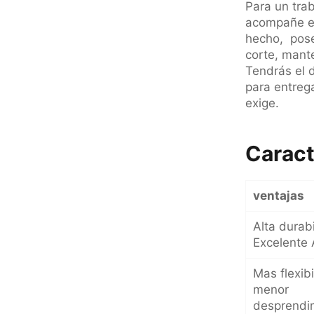
Para un trab
acompañe en
hecho, pose
corte, mant
Tendrás el d
para entrega
exige.
Caract
ventajas
Alta durab
Excelente
Mas flexibi
menor
desprendi