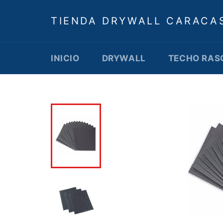
Ir
directamente
TIENDA DRYWALL CARACA
al
contenido
INICIO
DRYWALL
TECHO RAS