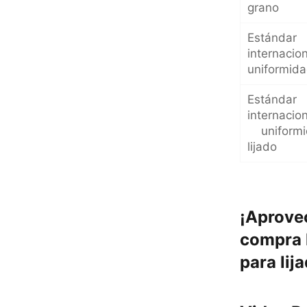
grano
Estándar
internacion
uniformida
Estándar
internacio
uniformi
lijado
¡Aprove
compra l
para lij