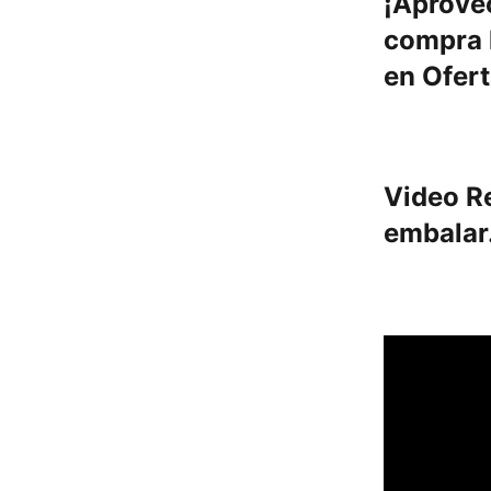
¡Aprove
compra 
en Ofert
Video R
embalar