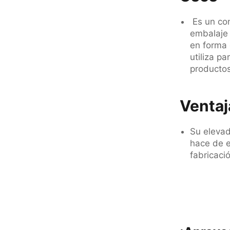
Es un con
embalaje 
en forma 
utiliza pa
productos
Ventaj
Su elevad
hace de e
fabricaci