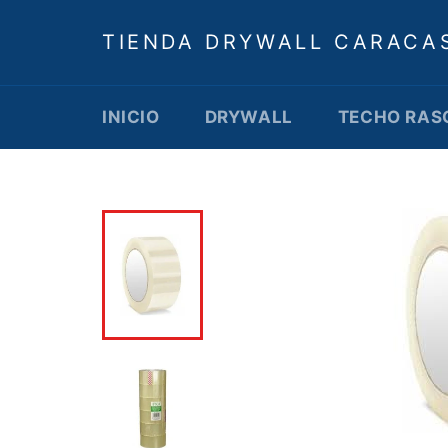
Ir
directamente
TIENDA DRYWALL CARACA
al
contenido
INICIO
DRYWALL
TECHO RAS