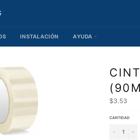
S
OS
INSTALACIÓN
AYUDA
CIN
(90
Precio
$3.53
habitual
CANTIDAD
−
+