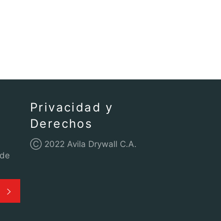
en
en
Facebook
Twitter
Privacidad y
Derechos
Ⓒ 2022 Avila Drywall C.A.
 de
SUSCRIBIRSE