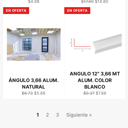
Precio
Precio
Precio
$4.98
$17.60
$14.80
habitual
habitual
de
EN OFERTA
EN OFERTA
venta
ANGULO 12" 3,66 MT
ÁNGULO 3,66 ALUM.
ALUM. COLOR
NATURAL
BLANCO
Precio
Precio
Precio
Precio
$6.73
$5.66
$9.37
$7.88
habitual
de
habitual
de
venta
venta
1
2
3
Siguiente »