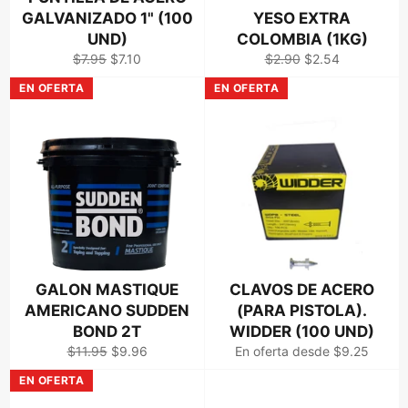
GALVANIZADO 1" (100
YESO EXTRA
UND)
COLOMBIA (1KG)
Precio
Precio
Precio
Precio
$7.95
$7.10
$2.90
$2.54
habitual
de
habitual
de
EN OFERTA
EN OFERTA
venta
venta
GALON MASTIQUE
CLAVOS DE ACERO
AMERICANO SUDDEN
(PARA PISTOLA).
BOND 2T
WIDDER (100 UND)
Precio
Precio
$11.95
$9.96
En oferta desde $9.25
habitual
de
EN OFERTA
venta