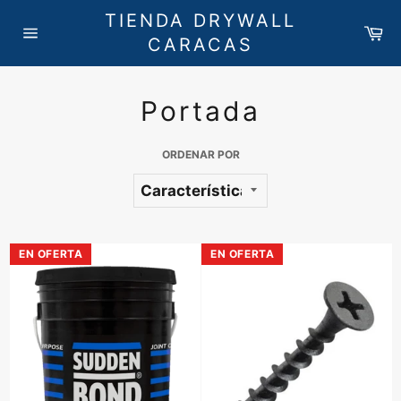
Ir
TIENDA DRYWALL
directamente
Ca
CARACAS
Navegación
al
contenido
Portada
ORDENAR POR
EN OFERTA
EN OFERTA