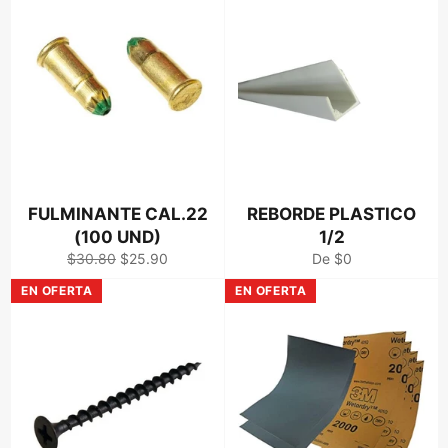
FULMINANTE CAL.22
REBORDE PLASTICO
(100 UND)
1/2
Precio
Precio
$30.80
$25.90
De $0
habitual
de
EN OFERTA
EN OFERTA
venta