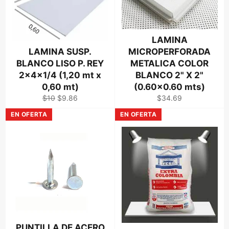
LAMINA
LAMINA SUSP.
MICROPERFORADA
BLANCO LISO P. REY
METALICA COLOR
2x4x1/4 (1,20 mt x
BLANCO 2" X 2"
0,60 mt)
(0.60x0.60 mts)
Precio
Precio
Precio
$10
$9.86
$34.69
habitual
de
habitual
EN OFERTA
EN OFERTA
venta
PUNTILLA DE ACERO