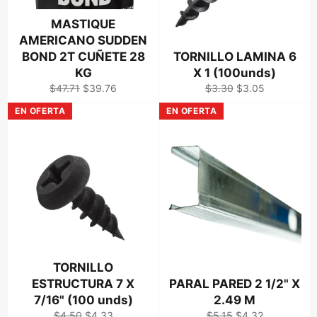
MASTIQUE
AMERICANO SUDDEN
BOND 2T CUÑETE 28
TORNILLO LAMINA 6
KG
X 1 (100unds)
Precio
Precio
Precio
Precio
$47.71
$39.76
$3.30
$3.05
habitual
de
habitual
de
EN OFERTA
EN OFERTA
venta
venta
TORNILLO
ESTRUCTURA 7 X
PARAL PARED 2 1/2" X
7/16" (100 unds)
2.49 M
Precio
Precio
Precio
Precio
$4.50
$4.33
$5.15
$4.32