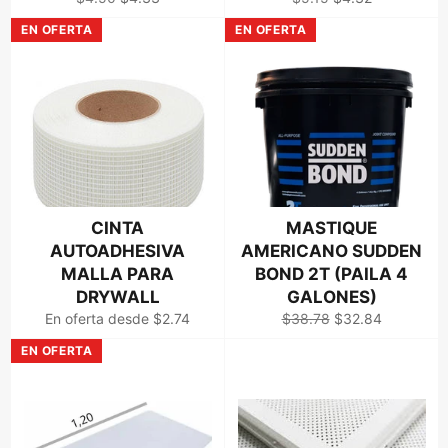
habitual
de
habitual
de
EN OFERTA
EN OFERTA
venta
venta
CINTA
MASTIQUE
AUTOADHESIVA
AMERICANO SUDDEN
MALLA PARA
BOND 2T (PAILA 4
DRYWALL
GALONES)
Precio
Precio
En oferta desde $2.74
$38.78
$32.84
habitual
de
EN OFERTA
venta