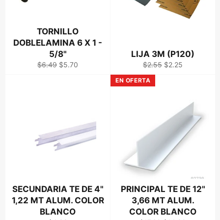
TORNILLO
DOBLELAMINA 6 X 1 -
5/8"
LIJA 3M (P120)
Precio
Precio
Precio
Precio
$6.49
$5.70
$2.55
$2.25
habitual
de
habitual
de
EN OFERTA
venta
venta
SECUNDARIA TE DE 4"
PRINCIPAL TE DE 12"
1,22 MT ALUM. COLOR
3,66 MT ALUM.
BLANCO
COLOR BLANCO