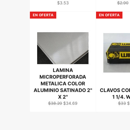
Precio
Precio
$3.53
$2.90
habitual
habitua
EN OFERTA
EN OFERTA
LAMINA
MICROPERFORADA
METALICA COLOR
ALUMINIO SATINADO 2"
CLAVOS CO
X 2"
1 1/4.
Precio
Precio
Precio
P
$38.20
$34.69
$33
$
habitual
de
habitu
d
venta
v