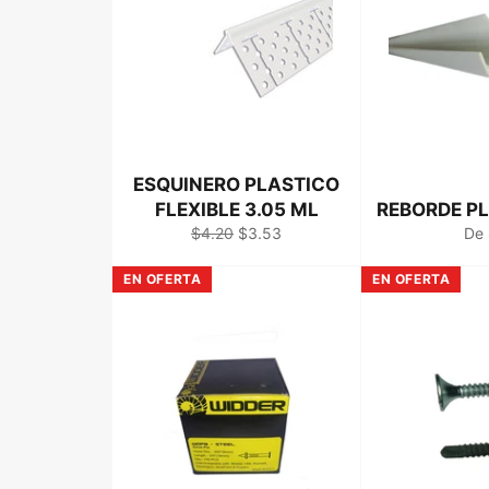
ESQUINERO PLASTICO
FLEXIBLE 3.05 ML
REBORDE PL
Precio
Precio
$4.20
$3.53
De
habitual
de
venta
EN OFERTA
EN OFERTA