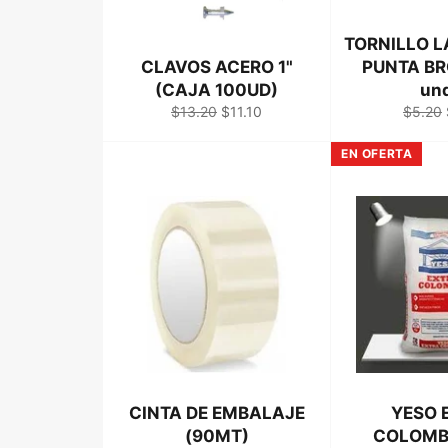
TORNILLO L
CLAVOS ACERO 1"
PUNTA BR
(CAJA 100UD)
un
Precio
Precio
Precio
$13.20
$11.10
$5.20
habitual
de
habitua
venta
EN OFERTA
CINTA DE EMBALAJE
YESO 
(90MT)
COLOMBI