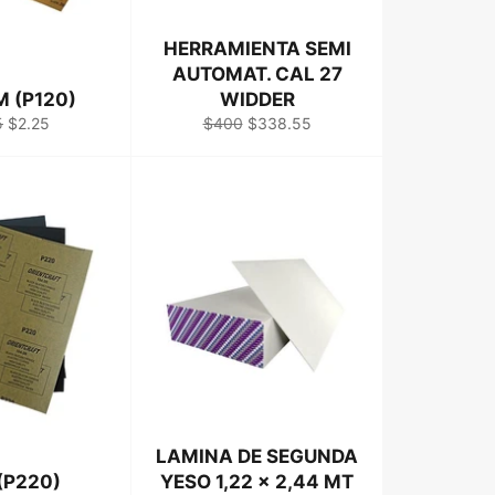
HERRAMIENTA SEMI
AUTOMAT. CAL 27
M (P120)
WIDDER
o
Precio
Precio
Precio
5
$2.25
$400
$338.55
ual
de
habitual
de
venta
venta
LAMINA DE SEGUNDA
(P220)
YESO 1,22 x 2,44 MT