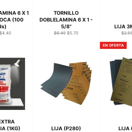
AMINA 6 X 1
TORNILLO
OCA (100
DOBLELAMINA 6 X 1 -
ds)
5/8"
LIJA 3
Precio
Precio
Precio
Preci
$4.40
$6.49
$5.70
$2.5
l
de
habitual
de
habit
venta
venta
EN OFERTA
EXTRA
A (1KG)
LIJA (P280)
LIJA 