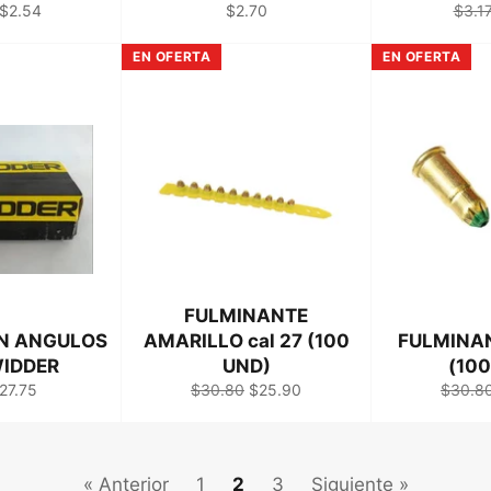
Precio
Precio
Preci
$2.54
$2.70
$3.1
l
de
habitual
habit
venta
EN OFERTA
EN OFERTA
FULMINANTE
N ANGULOS
AMARILLO cal 27 (100
FULMINAN
 WIDDER
UND)
(100
recio
Precio
Precio
Precio
27.75
$30.80
$25.90
$30.8
al
e
habitual
de
habitua
enta
venta
« Anterior
1
2
3
Siguiente »