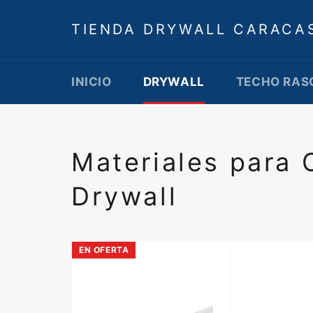
Ir
directamente
TIENDA DRYWALL CARACA
al
contenido
INICIO
DRYWALL
TECHO RAS
Materiales para 
Drywall
EN OFERTA