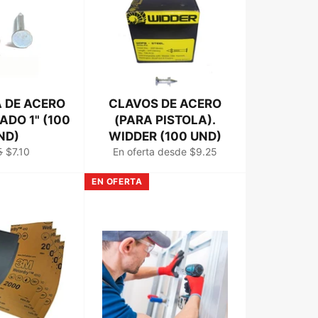
 DE ACERO
CLAVOS DE ACERO
DO 1" (100
(PARA PISTOLA).
ND)
WIDDER (100 UND)
io
Precio
5
$7.10
En oferta desde $9.25
ual
de
venta
EN OFERTA