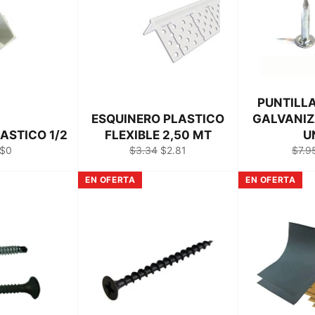
PUNTILLA
ESQUINERO PLASTICO
GALVANIZA
ASTICO 1/2
FLEXIBLE 2,50 MT
U
Precio
Precio
Prec
 $0
$3.34
$2.81
$7.9
habitual
de
habit
venta
EN OFERTA
EN OFERTA