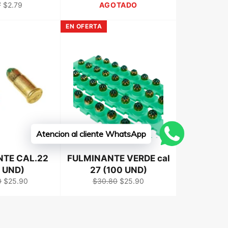
o
Precio
7
$2.79
AGOTADO
ual
de
venta
EN OFERTA
Atencion al cliente WhatsApp
TE CAL.22
FULMINANTE VERDE cal
 UND)
27 (100 UND)
Precio
Precio
Precio
0
$25.90
$30.80
$25.90
l
de
habitual
de
venta
venta