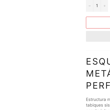
−
+
ESQ
MET
PER
Estructura m
tabiques sis