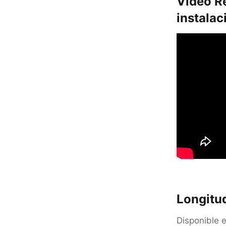
Video R
instalac
Longitu
Disponible 