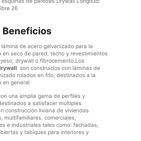
as esquinas de paredes Drywall Longitud:
ibre 26
 Beneficios
n lámina de acero galvanizado para la
n en seco de pared, techo y revestimientos
 yeso, drywall o fibrocemento.Los
drywall
son construidos con láminas de
izado rolados en frío, destinados a la
n en general
con una amplia gama de perfiles y
estinados a satisfacer múltiples
n construcción liviana de viviendas
s, multifamiliares, comerciales,
les e industriales tales como: fachadas,
iertas y tabiques para interiores y