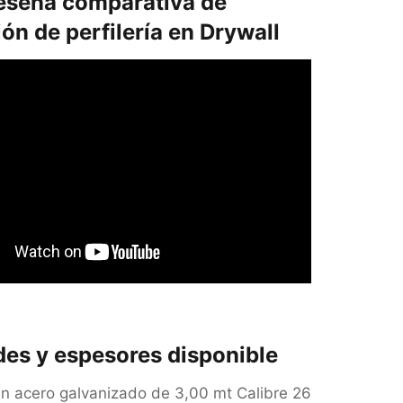
eseña comparativa de
ión de perfilería en Drywall
des y espesores disponible
en acero galvanizado de 3,00 mt Calibre 26