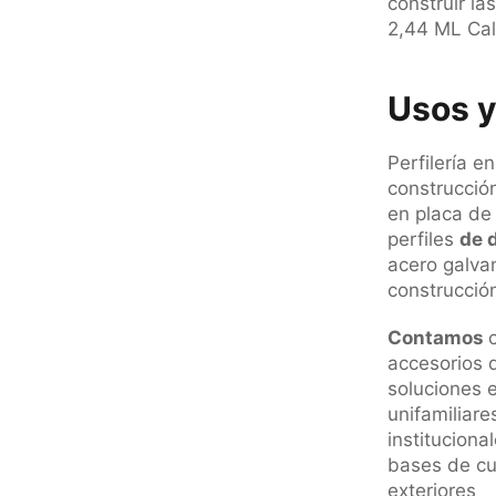
construir l
2,44 ML Cal
Usos y
Perfilería e
construcció
en placa de
perfiles
de 
acero galvan
construcció
Contamos
accesorios d
soluciones e
unifamiliare
instituciona
bases de cub
exteriores