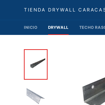
Ir
directamente
TIENDA DRYWALL CARACA
al
contenido
INICIO
DRYWALL
TECHO RAS