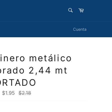
BUSCAR
Carrito
Buscar
Cuenta
inero metálico
orado 2,44 mt
ORTADO
Precio
$1.95
$2.18
habitual