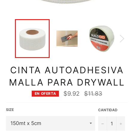
CINTA AUTOADHESIVA
MALLA PARA DRYWALL
Precio
$9.92
$11.83
EN OFERTA
habitual
SIZE
CANTIDAD
−
+