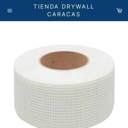
Ir
TIENDA DRYWALL
directamente
Ca
CARACAS
Navegación
al
contenido